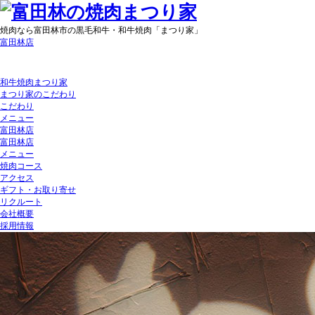
焼肉なら富田林市の黒毛和牛・和牛焼肉「まつり家」
富田林店
和牛焼肉まつり家
まつり家のこだわり
こだわり
メニュー
富田林店
富田林店
メニュー
焼肉コース
アクセス
ギフト・お取り寄せ
リクルート
会社概要
採用情報